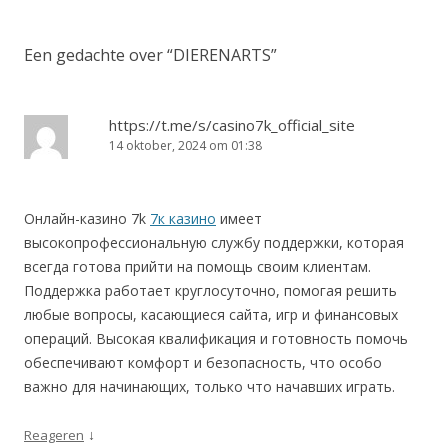
Een gedachte over “
DIERENARTS
”
https://t.me/s/casino7k_official_site
14 oktober, 2024 om 01:38
Онлайн-казино 7k
7к казино
имеет
высокопрофессиональную службу поддержки, которая
всегда готова прийти на помощь своим клиентам.
Поддержка работает круглосуточно, помогая решить
любые вопросы, касающиеся сайта, игр и финансовых
операций. Высокая квалификация и готовность помочь
обеспечивают комфорт и безопасность, что особо
важно для начинающих, только что начавших играть.
↓
Reageren