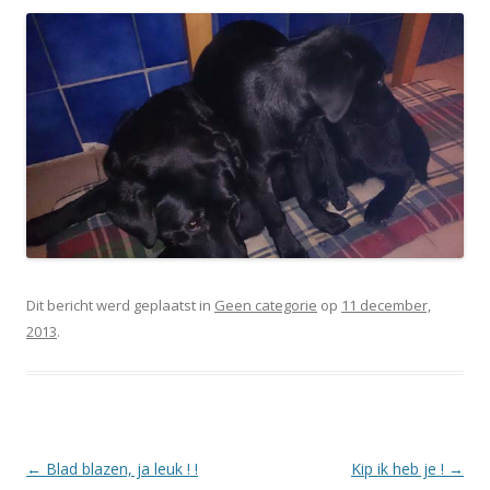
Dit bericht werd geplaatst in
Geen categorie
op
11 december,
2013
.
Berichtnavigatie
←
Blad blazen, ja leuk ! !
Kip ik heb je !
→